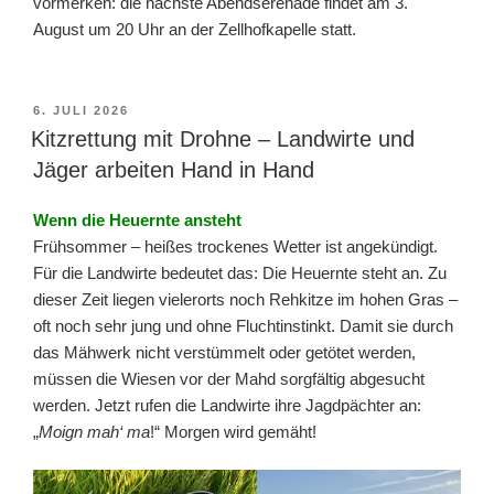
vormerken: die nächste Abendserenade findet am 3.
August um 20 Uhr an der Zellhofkapelle statt.
VERÖFFENTLICHT
6. JULI 2026
AM
Kitzrettung mit Drohne – Landwirte und
Jäger arbeiten Hand in Hand
Wenn die Heuernte ansteht
Frühsommer – heißes trockenes Wetter ist angekündigt.
Für die Landwirte bedeutet das: Die Heuernte steht an. Zu
dieser Zeit liegen vielerorts noch Rehkitze im hohen Gras –
oft noch sehr jung und ohne Fluchtinstinkt. Damit sie durch
das Mähwerk nicht verstümmelt oder getötet werden,
müssen die Wiesen vor der Mahd sorgfältig abgesucht
werden. Jetzt rufen die Landwirte ihre Jagdpächter an:
„
Moign mah‘ ma
!“ Morgen wird gemäht!