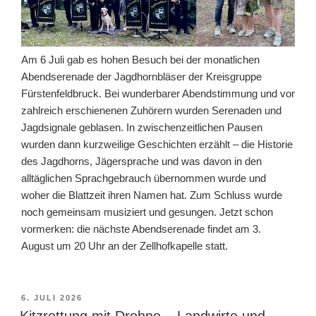
Am 6 Juli gab es hohen Besuch bei der monatlichen
Abendserenade der Jagdhornbläser der Kreisgruppe
Fürstenfeldbruck. Bei wunderbarer Abendstimmung und vor
zahlreich erschienenen Zuhörern wurden Serenaden und
Jagdsignale geblasen. In zwischenzeitlichen Pausen
wurden dann kurzweilige Geschichten erzählt – die Historie
des Jagdhorns, Jägersprache und was davon in den
alltäglichen Sprachgebrauch übernommen wurde und
woher die Blattzeit ihren Namen hat. Zum Schluss wurde
noch gemeinsam musiziert und gesungen. Jetzt schon
vormerken: die nächste Abendserenade findet am 3.
August um 20 Uhr an der Zellhofkapelle statt.
VERÖFFENTLICHT
6. JULI 2026
AM
Kitzrettung mit Drohne – Landwirte und