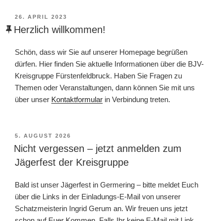
VERÖFFENTLICHT
26. APRIL 2023
AM
Herzlich willkommen!
Schön, dass wir Sie auf unserer Homepage begrüßen
dürfen. Hier finden Sie aktuelle Informationen über die BJV-
Kreisgruppe Fürstenfeldbruck. Haben Sie Fragen zu
Themen oder Veranstaltungen, dann können Sie mit uns
über unser
Kontaktformular
in Verbindung treten.
VERÖFFENTLICHT
5. AUGUST 2026
AM
Nicht vergessen – jetzt anmelden zum
Jägerfest der Kreisgruppe
Bald ist unser Jägerfest in Germering – bitte meldet Euch
über die Links in der Einladungs-E-Mail von unserer
Schatzmeisterin Ingrid Gerum an. Wir freuen uns jetzt
schon auf Euer Kommen. Falls Ihr keine E-Mail mit Link