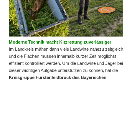
Moderne Technik macht Kitzrettung zuverlässiger
Im Landkreis mähen dann viele Landwirte nahezu zeitgleich
und die Flächen müssen innerhalb kurzer Zeit möglichst
effizient kontrolliert werden. Um die Landwirte und Jäger bei
dieser wichtigen Aufgabe unterstützen zu können, hat die
Kreisgruppe Fürstenfeldbruck des Bayerischen
Jagdverbandes
letztes Jahr zwei Drohnen angeschafft….
„Kitzrettung
weiterlesen
mit
Drohne
–
VERÖFFENTLICHT
5. JULI 2026
AM
Landwirte
Abrichteprüfung der Jagdhunde-