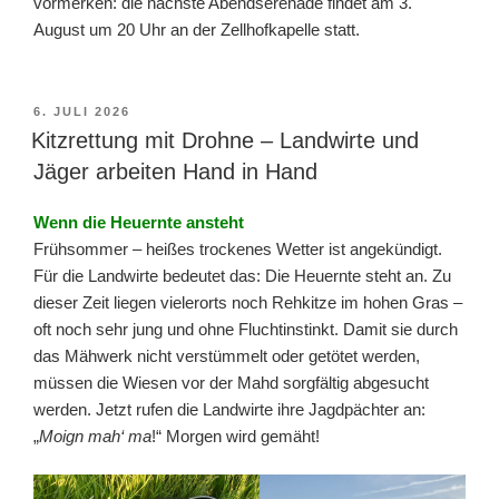
vormerken: die nächste Abendserenade findet am 3.
August um 20 Uhr an der Zellhofkapelle statt.
VERÖFFENTLICHT
6. JULI 2026
AM
Kitzrettung mit Drohne – Landwirte und
Jäger arbeiten Hand in Hand
Wenn die Heuernte ansteht
Frühsommer – heißes trockenes Wetter ist angekündigt.
Für die Landwirte bedeutet das: Die Heuernte steht an. Zu
dieser Zeit liegen vielerorts noch Rehkitze im hohen Gras –
oft noch sehr jung und ohne Fluchtinstinkt. Damit sie durch
das Mähwerk nicht verstümmelt oder getötet werden,
müssen die Wiesen vor der Mahd sorgfältig abgesucht
werden. Jetzt rufen die Landwirte ihre Jagdpächter an:
„
Moign mah‘ ma
!“ Morgen wird gemäht!