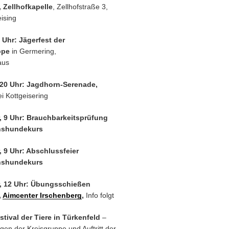
 Zellhofkapelle
, Zellhofstraße 3,
ising
 Uhr: Jägerfest der
ppe
in Germering,
aus
 20 Uhr: Jagdhorn-Serenade,
i Kottgeisering
, 9 Uhr: Brauchbarkeitsprüfung
hshundekurs
, 9 Uhr: Abschlussfeier
hshundekurs
, 12 Uhr: Übungsschießen
,
Aimcenter Irschenberg
,
Info folgt
stival der Tiere in Türkenfeld
–
en der Kreisgruppe und Auftritt der