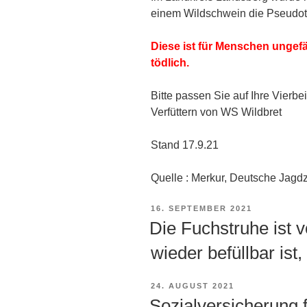
einem Wildschwein die Pseudot
Diese ist für Menschen ungef
tödlich.
Bitte passen Sie auf Ihre Vierbe
Verfüttern von WS Wildbret
Stand 17.9.21
Quelle : Merkur, Deutsche Jagdz
VERÖFFENTLICHT
16. SEPTEMBER 2021
AM
Die Fuchstruhe ist v
wieder befüllbar ist
VERÖFFENTLICHT
24. AUGUST 2021
AM
Sozialversicherung f