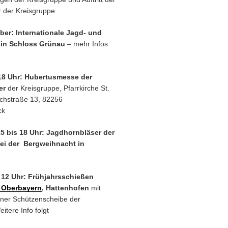
 der Kreisgruppe
ober: Internationale Jagd- und
 in Schloss Grünau
– mehr Infos
18 Uhr: Hubertusmesse der
er
der Kreisgruppe, Pfarrkirche St.
chstraße 13, 82256
ck
15 bis 18 Uhr: Jagdhornbläser der
ei der Bergweihnacht in
, 12 Uhr: Frühjahrsschießen
 Oberbayern
, Hattenhofen
mit
ner Schützenscheibe der
itere Info folgt