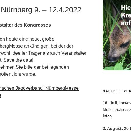
Nürnberg 9. – 12.4.2022
nstalter des Kongresses
nen heute eine neue, große
ergMesse ankündigen, bei der der
ohl ideeller Träger als auch Veranstalter
. Save the date!
nehmen Sie bitte der beiliegenden
öffentlicht wurde.
erischen Jagdverband_NürnbergMesse
NÄCHSTE VE
)
18. Juli, Inte
Müller Schiess
Infos
3. August, 20