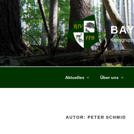
Zum
Inhalt
springen
BA
Kreisgrupp
Aktuelles
Über uns
AUTOR:
PETER SCHMID