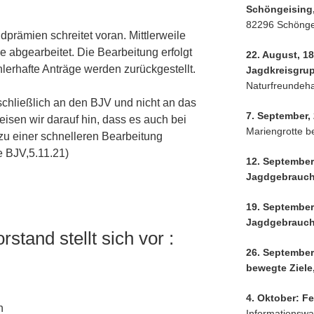
Schöngeising,
82296 Schönge
prämien schreitet voran. Mittlerweile
ge abgearbeitet. Die Bearbeitung erfolgt
22. August, 18
erhafte Anträge werden zurückgestellt.
Jagdkreisgru
Naturfreundeh
schließlich an den BJV und nicht an das
7. September,
isen wir darauf hin, dass es auch bei
Mariengrotte be
zu einer schnelleren Bearbeitung
e BJV,5.11.21)
12. September
Jagdgebrauc
19. September
Jagdgebrauc
stand stellt sich vor :
26. September
bewegte Ziele
4. Oktober: Fe
n
Informationswag