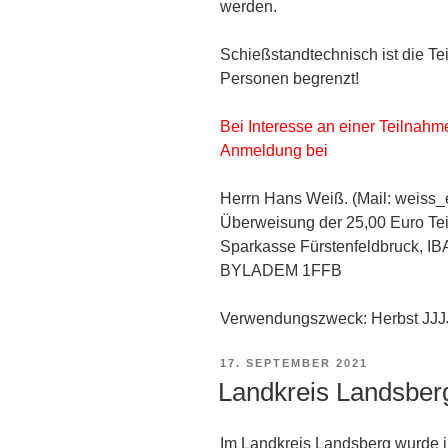
werden.
Schießstandtechnisch ist die Te
Personen begrenzt!
Bei Interesse an einer Teilnahme
Anmeldung bei
Herrn Hans Weiß. (Mail: weiss
Überweisung der 25,00 Euro Te
Sparkasse Fürstenfeldbruck, I
BYLADEM 1FFB
Verwendungszweck: Herbst JJJJ
VERÖFFENTLICHT
17. SEPTEMBER 2021
AM
Landkreis Landsber
Im Landkreis Landsberg wurde 