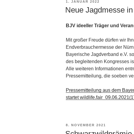
VERÖFFENTLICHT
1. JANUAR 2022
AM
Neue Jagdmesse in 
BJV ideeller Träger und Vera
Mit großer Freude dürfen wir Ih
Endverbrauchermesse der Nürnb
Bayerische Jagdverband e.V. sow
des begleitenden Kongresses ist
Alle weiteren Informationen ent
Pressemitteilung, die soeben ver
Pressemitteilung aus dem Bay
startet wildlife.fair_09.06.2021(1
VERÖFFENTLICHT
8. NOVEMBER 2021
AM
Schwarzwildprämie