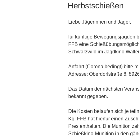
AM
Herbstschießen
Liebe Jägerinnen und Jäger,
für künftige Bewegungsjagden bi
FFB eine Schießübungsmöglichke
Schwarzwild im Jagdkino Walle
Anfahrt (Corona bedingt) bitte 
Adresse: Oberdorfstraße 6, 8
Das Datum der nächsten Veransta
bekannt gegeben.
Die Kosten belaufen sich je tei
Kg. FFB hat hierfür einen Zuschu
Pres enthalten. Die Munition zah
Schießkino-Munition in den gän