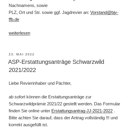
Nachnamens, sowie
PLZ, Ort und Str. sowie ggf. Jagdrevier an:
Vorstand@bjv-
ffb.de
„Schulungsangebot
weiterlesen
„Kundige
Person“
und
VERÖFFENTLICHT
23. MAI 2022
AM
„Trichinenproben
ASP-Erstattungsanträge Schwarzwild
Entnahme““
2021/2022
Liebe Revierinhaber und Pächter,
ab sofort können die Erstattungsanträge zur
Schwarzwildprämie 2021/22 gestellt werden. Das Formular
finden Sie online unter
Erstattungsantrag-JJ-2021-2022
.
Bitte achten Sie darauf, dass der Antrag vollständig !!! und
korrekt ausgefüllt ist.