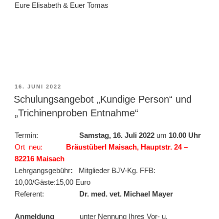
Eure Elisabeth & Euer Tomas
VERÖFFENTLICHT
16. JUNI 2022
AM
Schulungsangebot „Kundige Person“ und
„Trichinenproben Entnahme“
Termin:
Samstag, 16. Juli 2022
um
10.00 Uhr
Ort neu:
Bräustüberl Maisach, Hauptstr. 24 –
82216 Maisach
Lehrgangsgebühr
:
Mitglieder BJV-Kg. FFB:
10,00/Gäste:15,00 Euro
Referent:
Dr. med. vet. Michael Mayer
Anmeldung
unter Nennung Ihres Vor- u.