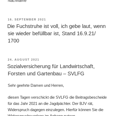
Nachname
VERÖFFENTLICHT
16. SEPTEMBER 2021
AM
Die Fuchstruhe ist voll, ich gebe laut, wenn
sie wieder befüllbar ist, Stand 16.9.21/
1700
VERÖFFENTLICHT
24. AUGUST 2021
AM
Sozialversicherung für Landwirtschaft,
Forsten und Gartenbau – SVLFG
Sehr geehrte Damen und Herren,
diesen Tagen verschickt die SVLFG die Beitragsbescheide
für das Jahr 2021 an die Jagdpächter. Der BJV rät,
Widerspruch dagegen einzulegen. Hierfür können Sie die
Widerspruchsvorlage im Anhang nutzen.