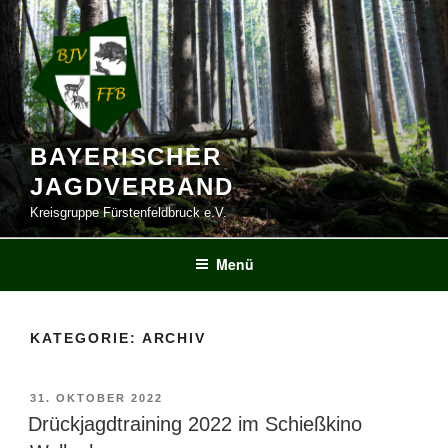
Zum
Inhalt
springen
BAYERISCHER
JAGDVERBAND
Kreisgruppe Fürstenfeldbruck e.V.
Menü
KATEGORIE:
ARCHIV
VERÖFFENTLICHT
31. OKTOBER 2022
AM
Drückjagdtraining 2022 im Schießkino