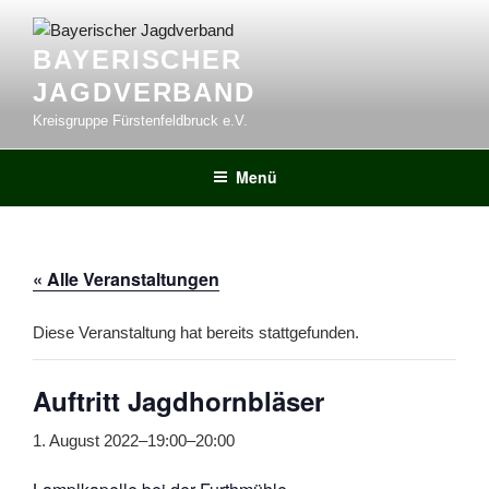
Zum
Inhalt
BAYERISCHER
springen
JAGDVERBAND
Kreisgruppe Fürstenfeldbruck e.V.
Menü
« Alle Veranstaltungen
Diese Veranstaltung hat bereits stattgefunden.
Auftritt Jagdhornbläser
1. August 2022–19:00
–
20:00