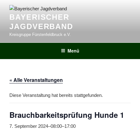
Zum
Inhalt
BAYERISCHER
springen
JAGDVERBAND
Kreisgruppe Fürstenfeldbruck e.V.
Menü
« Alle Veranstaltungen
Diese Veranstaltung hat bereits stattgefunden.
Brauchbarkeitsprüfung Hunde 1
7. September 2024–08:00
–
17:00