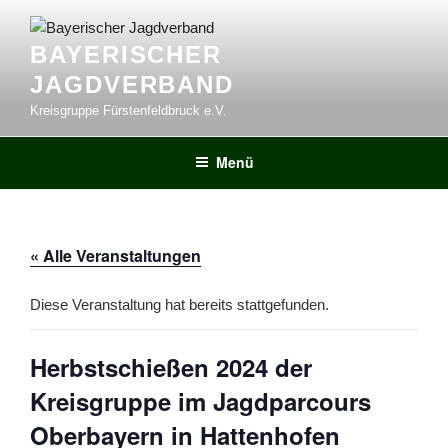
Zum
Inhalt
BAYERISCHER
springen
JAGDVERBAND
Kreisgruppe Fürstenfeldbruck e.V.
Menü
« Alle Veranstaltungen
Diese Veranstaltung hat bereits stattgefunden.
Herbstschießen 2024 der
Kreisgruppe im Jagdparcours
Oberbayern in Hattenhofen