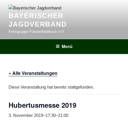
Zum
Inhalt
BAYERISCHER
springen
JAGDVERBAND
Kreisgruppe Fürstenfeldbruck e.V.
Menü
« Alle Veranstaltungen
Diese Veranstaltung hat bereits stattgefunden.
Hubertusmesse 2019
3. November 2019–17:30
–
21:00