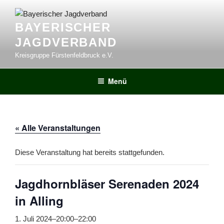
Zum
Inhalt
BAYERISCHER
springen
JAGDVERBAND
Kreisgruppe Fürstenfeldbruck e.V.
Menü
« Alle Veranstaltungen
Diese Veranstaltung hat bereits stattgefunden.
Jagdhornbläser Serenaden 2024
in Alling
1. Juli 2024–20:00
–
22:00