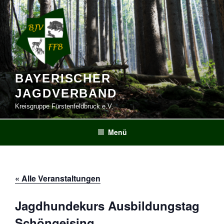
Zum
Inhalt
springen
BAYERISCHER
JAGDVERBAND
Kreisgruppe Fürstenfeldbruck e.V.
Menü
« Alle Veranstaltungen
Jagdhundekurs Ausbildungstag
Schöngeising