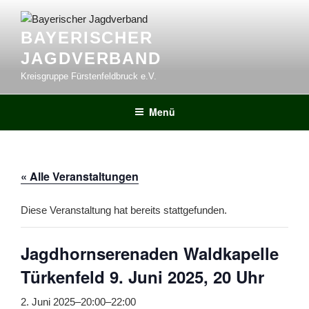
Zum
Inhalt
BAYERISCHER
springen
JAGDVERBAND
Kreisgruppe Fürstenfeldbruck e.V.
Menü
« Alle Veranstaltungen
Diese Veranstaltung hat bereits stattgefunden.
Jagdhornserenaden Waldkapelle
Türkenfeld 9. Juni 2025, 20 Uhr
2. Juni 2025–20:00
–
22:00