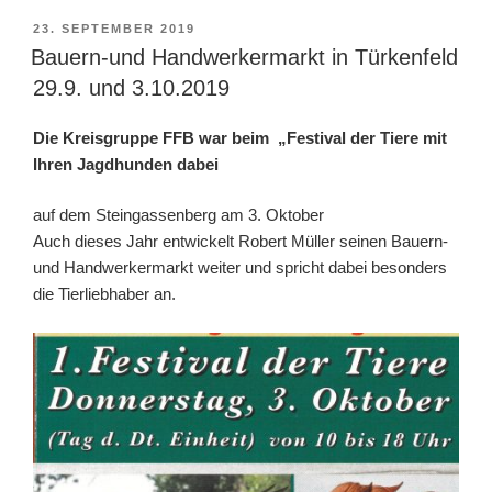
beim
VERÖFFENTLICHT
23. SEPTEMBER 2019
AM
Bauernmarkt
Bauern-und Handwerkermarkt in Türkenfeld
in
29.9. und 3.10.2019
Türkenfeld“
Die Kreisgruppe FFB war
beim „Festival der Tiere
mit
Ihren Jagdhunden dabei
auf dem Steingassenberg am 3. Oktober
Auch dieses Jahr entwickelt Robert Müller seinen Bauern-
und Handwerkermarkt weiter und spricht dabei besonders
die Tierliebhaber an.