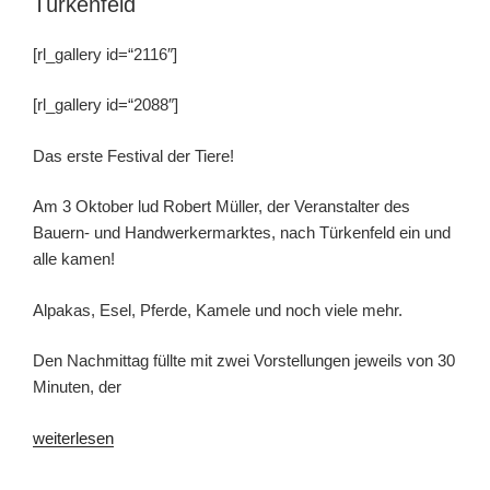
Türkenfeld
[rl_gallery id=“2116″]
[rl_gallery id=“2088″]
Das erste Festival der Tiere!
Am 3 Oktober lud Robert Müller, der Veranstalter des
Bauern- und Handwerkermarktes, nach Türkenfeld ein und
alle kamen!
Alpakas, Esel, Pferde, Kamele und noch viele mehr.
Den Nachmittag füllte mit zwei Vorstellungen jeweils von 30
Minuten, der
„Festival
weiterlesen
der
Tiere