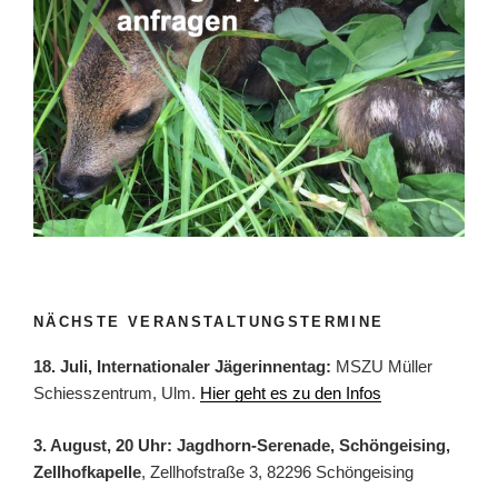
3.10.2019“
NÄCHSTE VERANSTALTUNGSTERMINE
18. Juli, Internationaler Jägerinnentag:
MSZU Müller
Schiesszentrum, Ulm.
Hier geht es zu den Infos
3. August, 20 Uhr: Jagdhorn-Serenade, Schöngeising,
Zellhofkapelle
, Zellhofstraße 3, 82296 Schöngeising