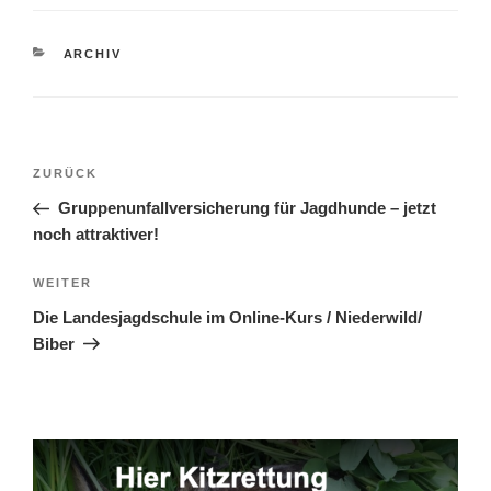
KATEGORIEN
ARCHIV
Beitragsnavigation
Vorheriger
ZURÜCK
Beitrag
Gruppenunfallversicherung für Jagdhunde – jetzt
noch attraktiver!
Nächster
WEITER
Beitrag
Die Landesjagdschule im Online-Kurs / Niederwild/
Biber