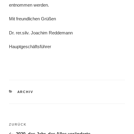
entnommen werden.
Mit freundlichen Grüßen
Dr. rer.silv. Joachim Reddemann
Hauptgeschäftsführer
KATEGORIEN
ARCHIV
Beitragsnavigation
Vorheriger
ZURÜCK
Beitrag
2020, das Jahr, das Alles veränderte