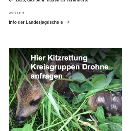
Nächster
WEITER
Beitrag
Info der Landesjagdschule