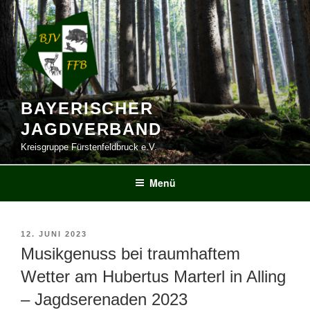
Zum
Inhalt
springen
BAYERISCHER
JAGDVERBAND
Kreisgruppe Fürstenfeldbruck e.V.
Menü
VERÖFFENTLICHT
12. JUNI 2023
AM
Musikgenuss bei traumhaftem
Wetter am Hubertus Marterl in Alling
– Jagdserenaden 2023