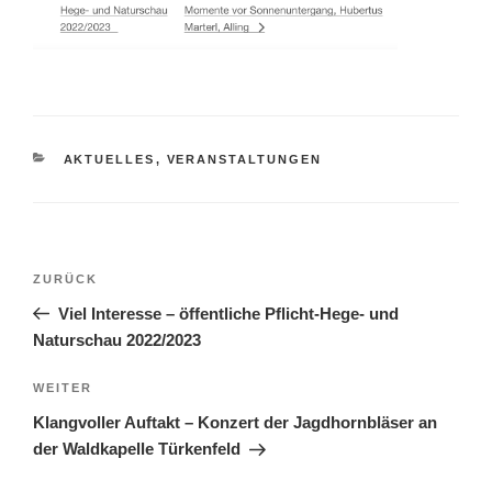
KATEGORIEN
AKTUELLES
,
VERANSTALTUNGEN
Beitragsnavigation
Vorheriger
ZURÜCK
Beitrag
Viel Interesse – öffentliche Pflicht-Hege- und
Naturschau 2022/2023
Nächster
WEITER
Beitrag
Klangvoller Auftakt – Konzert der Jagdhornbläser an
der Waldkapelle Türkenfeld