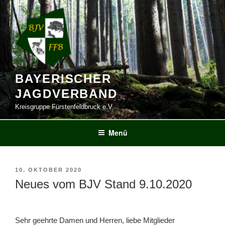
Zum
Inhalt
springen
BAYERISCHER
JAGDVERBAND
Kreisgruppe Fürstenfeldbruck e.V.
Menü
VERÖFFENTLICHT
10. OKTOBER 2020
AM
Neues vom BJV Stand 9.10.2020
Sehr geehrte Damen und Herren, liebe Mitglieder