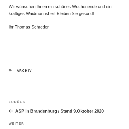
Wir wünschen Ihnen ein schönes Wochenende und ein
kräftiges Waidmannsheil. Bleiben Sie gesund!
Ihr Thomas Schreder
KATEGORIEN
ARCHIV
Beitragsnavigation
Vorheriger
ZURÜCK
Beitrag
ASP in Brandenburg / Stand 9.Oktober 2020
Nächster
WEITER