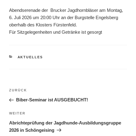
Abendserenade der Brucker Jagdhornbläser
am Montag,
6. Juli 2026 um 20:00 Uhr
an der Burgstelle Engelsberg
oberhalb des Klosters Fürstenfeld.
Für Sitzgelegenheiten und Getränke ist gesorgt
KATEGORIEN
AKTUELLES
Beitragsnavigation
Vorheriger
ZURÜCK
Beitrag
Biber-Seminar ist AUSGEBUCHT!
Nächster
WEITER
Beitrag
Abrichteprüfung der Jagdhunde-Ausbildungsgruppe
2026 in Schöngeising