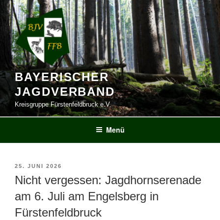
Zum
Inhalt
springen
BAYERISCHER
JAGDVERBAND
Kreisgruppe Fürstenfeldbruck e.V.
Menü
VERÖFFENTLICHT
25. JUNI 2026
AM
Nicht vergessen: Jagdhornserenade
am 6. Juli am Engelsberg in
Fürstenfeldbruck