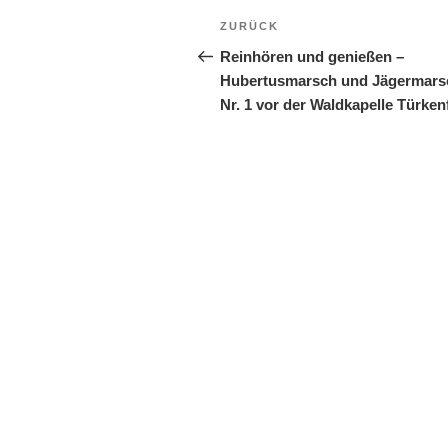
Beitragsnavigation
Vorheriger
ZURÜCK
Beitrag
Reinhören und genießen –
Hubertusmarsch und Jägermars
Nr. 1 vor der Waldkapelle Türken