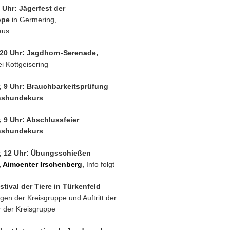
 Uhr: Jägerfest der
ppe
in Germering,
aus
 20 Uhr: Jagdhorn-Serenade,
i Kottgeisering
, 9 Uhr: Brauchbarkeitsprüfung
hshundekurs
, 9 Uhr: Abschlussfeier
hshundekurs
, 12 Uhr: Übungsschießen
,
Aimcenter Irschenberg
,
Info folgt
stival der Tiere in Türkenfeld
–
en der Kreisgruppe und Auftritt der
 der Kreisgruppe