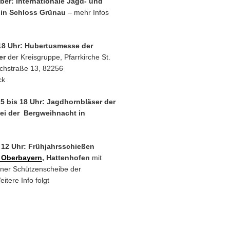
ober: Internationale Jagd- und
 in Schloss Grünau
– mehr Infos
18 Uhr: Hubertusmesse der
er
der Kreisgruppe, Pfarrkirche St.
chstraße 13, 82256
ck
15 bis 18 Uhr: Jagdhornbläser der
ei der Bergweihnacht in
, 12 Uhr: Frühjahrsschießen
 Oberbayern
, Hattenhofen
mit
ner Schützenscheibe der
itere Info folgt