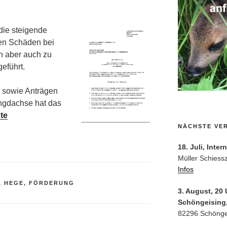
die steigende
en Schäden bei
en aber auch zu
eführt.
 sowie Anträgen
ngdachse hat das
te
NÄCHSTE VE
18. Juli, Inte
Müller Schiess
Infos
, HEGE, FÖRDERUNG
3. August, 20
Schöngeising,
82296 Schönge