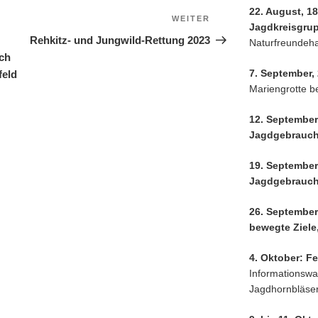
22. August, 18
WEITER
Nächster
Jagdkreisgru
Beitrag
Rehkitz- und Jungwild-Rettung 2023
Naturfreundeh
ch
7. September,
feld
Mariengrotte be
12. September
Jagdgebrauc
19. September
Jagdgebrauc
26. September
bewegte Ziele
4. Oktober: Fe
Informationswag
Jagdhornbläser