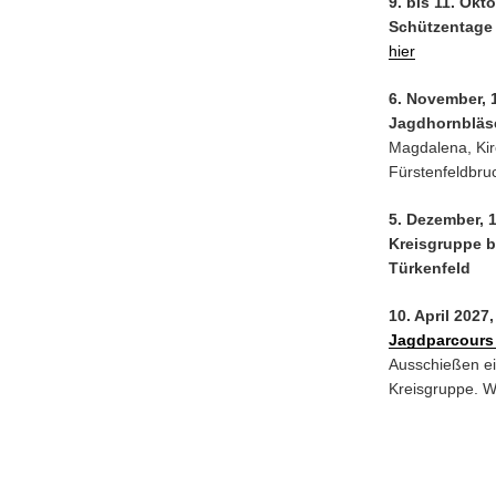
9. bis 11. Okt
Schützentage
hier
6. November, 
Jagdhornbläs
Magdalena, Kir
Fürstenfeldbru
5. Dezember, 
Kreisgruppe b
Türkenfeld
10. April 2027
Jagdparcours
Ausschießen ei
Kreisgruppe. We