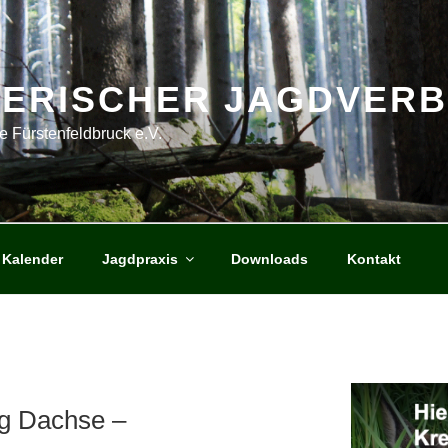
YERISCHER JAGDVER
e Fürstenfeldbruck e.V.
Kalender
Jagdpraxis
Downloads
Kontakt
g Dachse –