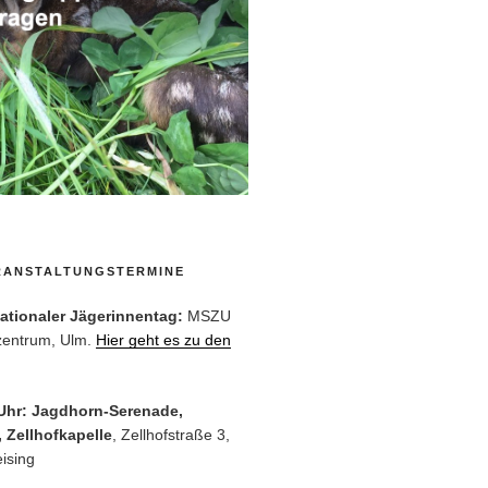
RANSTALTUNGSTERMINE
rnationaler Jägerinnentag:
MSZU
zentrum, Ulm.
Hier geht es zu den
 Uhr: Jagdhorn-Serenade,
 Zellhofkapelle
, Zellhofstraße 3,
ising