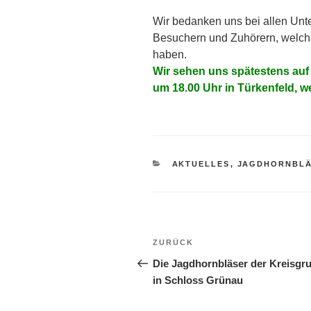
Wir bedanken uns bei allen Unte
Besuchern und Zuhörern, welch
haben.
Wir sehen uns spätestens au
um 18.00 Uhr in Türkenfeld, w
KATEGORIEN
AKTUELLES
,
JAGDHORNBL
Beitragsnavigation
Vorheriger
ZURÜCK
Beitrag
Die Jagdhornbläser der Kreisgr
in Schloss Grünau