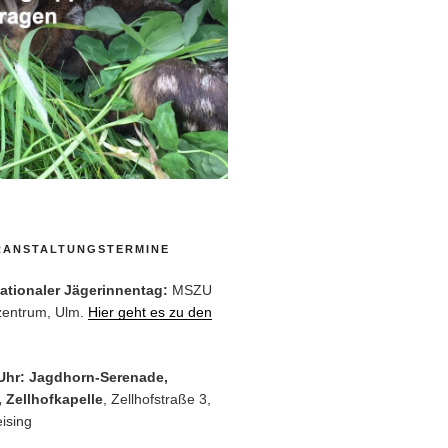
RANSTALTUNGSTERMINE
rnationaler Jägerinnentag:
MSZU
zentrum, Ulm.
Hier geht es zu den
 Uhr: Jagdhorn-Serenade,
 Zellhofkapelle
, Zellhofstraße 3,
ising