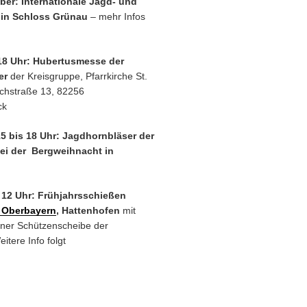
ober: Internationale Jagd- und
 in Schloss Grünau
– mehr Infos
18 Uhr: Hubertusmesse der
er
der Kreisgruppe, Pfarrkirche St.
chstraße 13, 82256
ck
15 bis 18 Uhr: Jagdhornbläser der
ei der Bergweihnacht in
, 12 Uhr: Frühjahrsschießen
 Oberbayern
, Hattenhofen
mit
ner Schützenscheibe der
itere Info folgt