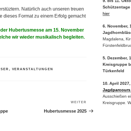
9. bis 11. Okt
Schützentage
rstüztern. Natürlich auch unseren treuen
hier
e dieses Format zu einem Erfolg gemacht
6. November, 
f der Hubertusmesse am 15. November
Jagdhornbläs
elche wir wieder musikalisch begleiten.
Magdalena, Kir
Fürstenfeldbru
5. Dezember, 
Kreisgruppe b
ÄSER
,
VERANSTALTUNGEN
Türkenfeld
10. April 2027
Jagdparcours
Ausschießen ei
Kreisgruppe. We
WEITER
Nächster
Beitrag
uppe
Hubertusmesse 2025