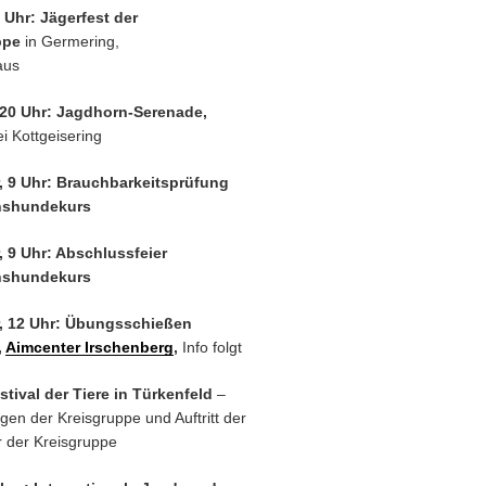
 Uhr: Jägerfest der
ppe
in Germering,
aus
 20 Uhr: Jagdhorn-Serenade,
i Kottgeisering
, 9 Uhr: Brauchbarkeitsprüfung
hshundekurs
, 9 Uhr: Abschlussfeier
hshundekurs
, 12 Uhr: Übungsschießen
,
Aimcenter Irschenberg
,
Info folgt
stival der Tiere in Türkenfeld
–
en der Kreisgruppe und Auftritt der
 der Kreisgruppe