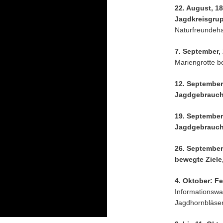
22. August, 18
Jagdkreisgru
Naturfreundeh
7. September,
Mariengrotte be
12. September
Jagdgebrauc
19. September
Jagdgebrauc
26. September
bewegte Ziele
4. Oktober: Fe
Informationswag
Jagdhornbläser