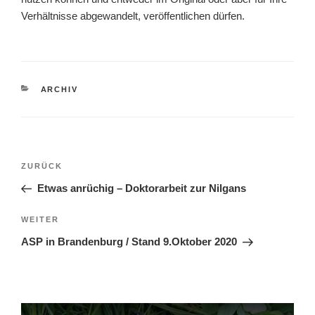
Verhältnisse abgewandelt, veröffentlichen dürfen.
KATEGORIEN
ARCHIV
Beitragsnavigation
Vorheriger
ZURÜCK
Beitrag
Etwas anrüchig – Doktorarbeit zur Nilgans
Nächster
WEITER
Beitrag
ASP in Brandenburg / Stand 9.Oktober 2020