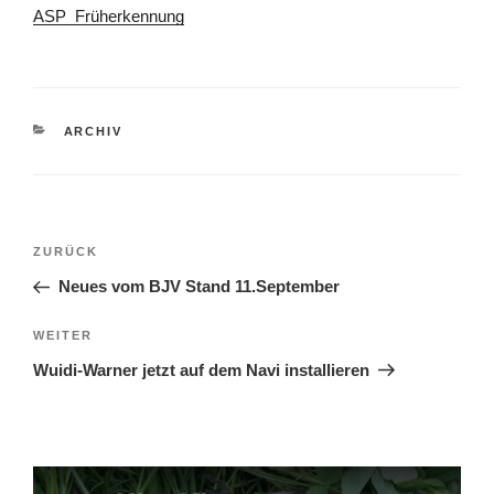
ASP_Früherkennung
KATEGORIEN
ARCHIV
Beitragsnavigation
Vorheriger
ZURÜCK
Beitrag
Neues vom BJV Stand 11.September
Nächster
WEITER
Beitrag
Wuidi-Warner jetzt auf dem Navi installieren