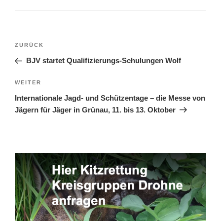
Beitragsnavigation
Vorheriger
ZURÜCK
Beitrag
BJV startet Qualifizierungs-Schulungen Wolf
Nächster
WEITER
Beitrag
Internationale Jagd- und Schützentage – die Messe von
Jägern für Jäger in Grünau, 11. bis 13. Oktober