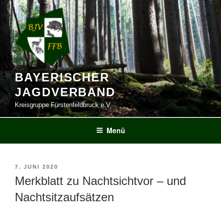
Zum
Inhalt
springen
BAYERISCHER
JAGDVERBAND
Kreisgruppe Fürstenfeldbruck e.V.
Menü
VERÖFFENTLICHT
7. JUNI 2020
AM
Merkblatt zu Nachtsichtvor – und
Nachtsitzaufsätzen