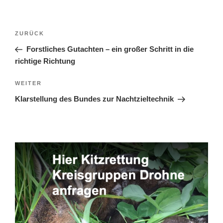
Beitragsnavigation
Vorheriger
ZURÜCK
Beitrag
Forstliches Gutachten – ein großer Schritt in die
richtige Richtung
Nächster
WEITER
Beitrag
Klarstellung des Bundes zur Nachtzieltechnik