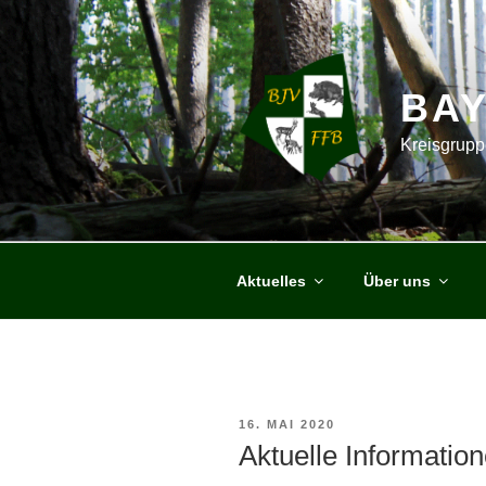
Zum
Inhalt
springen
BA
Kreisgrupp
Aktuelles
Über uns
VERÖFFENTLICHT
16. MAI 2020
AM
Aktuelle Informatio