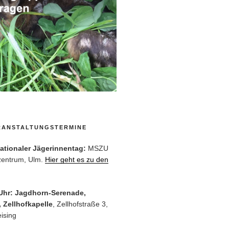
RANSTALTUNGSTERMINE
rnationaler Jägerinnentag:
MSZU
zentrum, Ulm.
Hier geht es zu den
 Uhr: Jagdhorn-Serenade,
 Zellhofkapelle
, Zellhofstraße 3,
ising