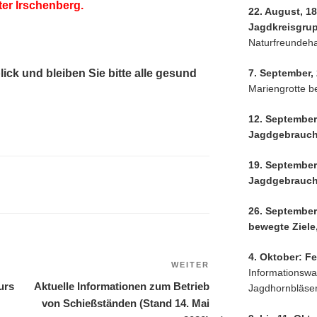
ter Irschenberg.
22. August, 18
Jagdkreisgru
Naturfreundeh
7. September,
ick und bleiben Sie bitte alle gesund
Mariengrotte be
12. September
Jagdgebrauc
19. September
Jagdgebrauc
26. September
bewegte Ziele
4. Oktober: Fe
WEITER
Nächster
Informationswag
Beitrag
urs
Aktuelle Informationen zum Betrieb
Jagdhornbläser
von Schießständen (Stand 14. Mai