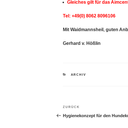
Gleiches gilt für das Aimcen
Tel: +49(0) 8
062 8096106
Mit Waidmannsheil, guten Anbl
Gerhard v. Hößlin
KATEGORIEN
ARCHIV
Beitragsnavigation
Vorheriger
ZURÜCK
Beitrag
Hygienekonzept für den Hundek