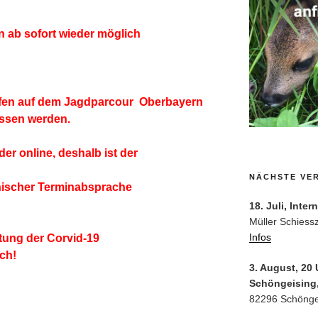
 ab sofort wieder möglich
ofen auf dem Jagdparcour Oberbayern
ssen werden.
der online, deshalb ist der
NÄCHSTE VE
nischer Terminabsprache
18. Juli, Inte
Müller Schiess
Infos
ltung der Corvid-19
ch!
3. August, 20
Schöngeising,
82296 Schönge