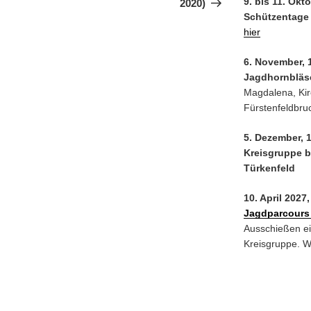
9. bis 11. Okt
2020)
Schützentage
hier
6. November, 
Jagdhornbläs
Magdalena, Kir
Fürstenfeldbru
5. Dezember, 
Kreisgruppe b
Türkenfeld
10. April 2027
Jagdparcours
Ausschießen ei
Kreisgruppe. We