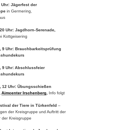
 Uhr: Jägerfest der
ppe
in Germering,
aus
 20 Uhr: Jagdhorn-Serenade,
i Kottgeisering
, 9 Uhr: Brauchbarkeitsprüfung
hshundekurs
, 9 Uhr: Abschlussfeier
hshundekurs
, 12 Uhr: Übungsschießen
,
Aimcenter Irschenberg
,
Info folgt
stival der Tiere in Türkenfeld
–
en der Kreisgruppe und Auftritt der
 der Kreisgruppe