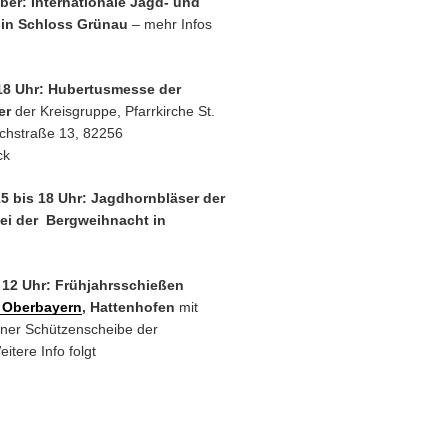
ober: Internationale Jagd- und
 in Schloss Grünau
– mehr Infos
18 Uhr: Hubertusmesse der
er
der Kreisgruppe, Pfarrkirche St.
chstraße 13, 82256
ck
15 bis 18 Uhr: Jagdhornbläser der
ei der Bergweihnacht in
, 12 Uhr: Frühjahrsschießen
 Oberbayern
, Hattenhofen
mit
ner Schützenscheibe der
itere Info folgt