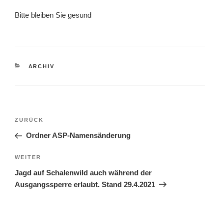
Bitte bleiben Sie gesund
KATEGORIEN
ARCHIV
Beitragsnavigation
Vorheriger
ZURÜCK
Beitrag
Ordner ASP-Namensänderung
Nächster
WEITER
Beitrag
Jagd auf Schalenwild auch während der
Ausgangssperre erlaubt. Stand 29.4.2021