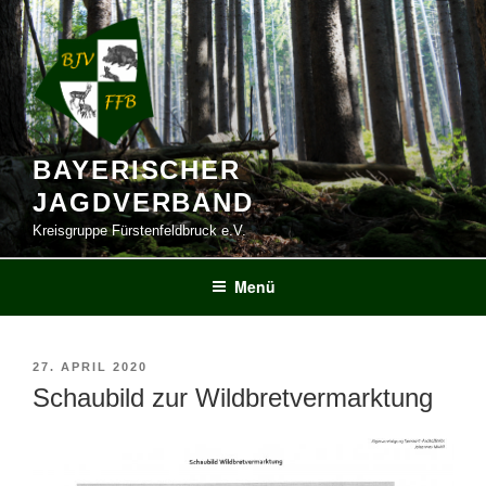
Zum
Inhalt
springen
BAYERISCHER
JAGDVERBAND
Kreisgruppe Fürstenfeldbruck e.V.
Menü
VERÖFFENTLICHT
27. APRIL 2020
AM
Schaubild zur Wildbretvermarktung